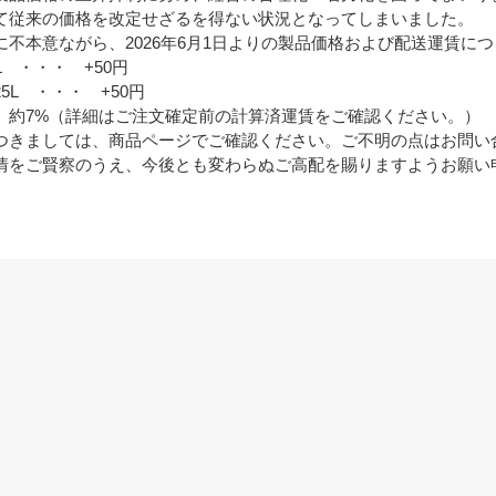
て従来の価格を改定せざるを得ない状況となってしまいました。
に不本意ながら、2026年6月1日よりの製品価格および配送運賃に
L ・・・ +50円
5L ・・・ +50円
 約7%（詳細はご注文確定前の計算済運賃をご確認ください。）
つきましては、商品ページでご確認ください。ご不明の点はお問い
情をご賢察のうえ、今後とも変わらぬご高配を賜りますようお願い