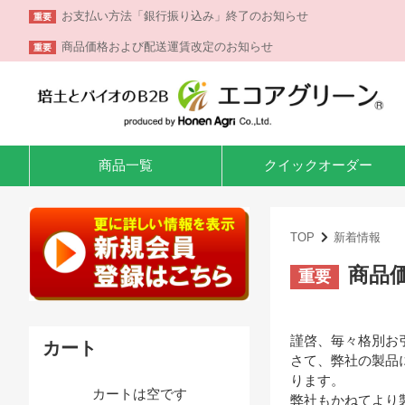
お支払い方法「銀行振り込み」終了のお知らせ
重要
商品価格および配送運賃改定のお知らせ
重要
商品一覧
クイック
オーダー
TOP
新着情報
商品
重要
謹啓、毎々格別お
カート
さて、弊社の製品
ります。
カートは空です
弊社もかねてより