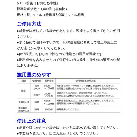
pH：7前後（おおむね中性）
標準希釈倍数：1,000倍（容積比）
規格：5リットル（希釈液5,000リットル相当）
ご使用方法
●成分が沈殿している場合があります。容器をよく振ってからご使用
ください。
●水に極めて溶けやすいので、1000倍程度に希釈して培土や用土に
かん注（かん水）してください。
●pH7程度、おおむね中性なので他剤との混用が可能です。
●肥料成分を含みませんので保存中のガス発生、微生物の繁殖の心配
はありません。
施用量のめやす
使用上の注意
●皮膚や目にかかった場合は、ただちに流水で洗い流してください。
●本製品を飲んだり、口に入れたりしないでください。