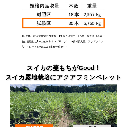
●試験地：新潟県新潟市西蒲区 ●土質：砂質土 ●作物：秋冬葱（各区と
もに連続した1ｍの畝からサンプリング） ●資材投入量：アクアフミン
入りペレット75kg/10a（土寄せ時施用）
スイカの蔓もちがGood！
スイカ露地栽培にアクアフミンペレット