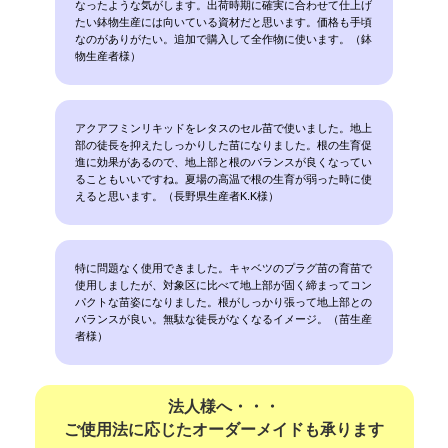
なったような気がします。出荷時期に確実に合わせて仕上げ
たい鉢物生産には向いている資材だと思います。価格も手頃
なのがありがたい。追加で購入して全作物に使います。（鉢
物生産者様）
アクアフミンリキッドをレタスのセル苗で使いました。地上
部の徒長を抑えたしっかりした苗になりました。根の生育促
進に効果があるので、地上部と根のバランスが良くなってい
ることもいいですね。夏場の高温で根の生育が弱った時に使
えると思います。（長野県生産者K.K様）
特に問題なく使用できました。キャベツのプラグ苗の育苗で
使用しましたが、対象区に比べて地上部が固く締まってコン
パクトな苗姿になりました。根がしっかり張って地上部との
バランスが良い。無駄な徒長がなくなるイメージ。（苗生産
者様）
法人様へ・・・
ご使用法に応じたオーダーメイドも承ります