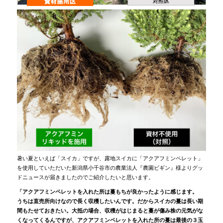
暑い夏といえば「スイカ」ですが、露地スイカに「アクアフミンペレット」
を使用していただいた新潟県小千谷市の農業法人『農園ビギン』様よりグッ
ドニュースが届きましたのでご紹介したいと思います。
「アクアフミンペレットを入れた所は蔓もちが良かったように感じます。
うちは直売所向けなので長く収穫したいんです。だからスイカの蔓は長い期
間もたせておきたい。大抵の場合、収穫がはじまると蔓が傷み株の元気がな
くなってくるんですが、アクアフミンペレットを入れた所の蔓は最後の３玉