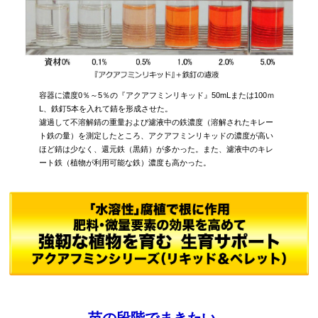
容器に濃度0％～5％の『アクアフミンリキッド』50mLまたは100ｍ
L、鉄釘5本を入れて錆を形成させた。
濾過して不溶解錆の重量および濾液中の鉄濃度（溶解されたキレー
ト鉄の量）を測定したところ、アクアフミンリキッドの濃度が高い
ほど錆は少なく、還元鉄（黒錆）が多かった。また、濾液中のキレ
ート鉄（植物が利用可能な鉄）濃度も高かった。
苗の段階でまきたい、