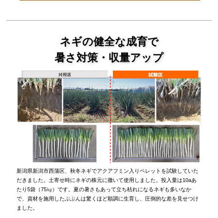
ネギの健全な成育で
暑さ対策・収量アップ
新潟県新潟市西蒲区、秋冬ネギでアクアフミン入りペレットを試験していた
だきました。土寄せ時にネギの株元に撒いて使用しました。投入量は10aあ
たり5袋（75㎏）です。夏の暑さもあって立ち枯れになるネギも多いなか
で、資材を施用したぶぶんは驚くほど順調に生育し、圧倒的な差を見せつけ
ました。