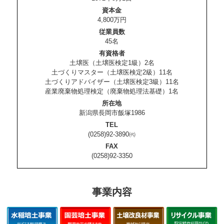
資本金
4,800万円
従業員数
45名
有資格者
土壌医（土壌医検定1級）2名
土づくりマスター（土壌医検定2級）11名
土づくりアドバイザー（土壌医検定3級）11名
産業廃棄物処理検定（廃棄物処理法基礎）1名
所在地
新潟県長岡市飯塚1986
TEL
(0258)92-3890㈹
FAX
(0258)92-3350
事業内容