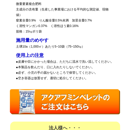
微量要素複合肥料
主成分の含有量（生産した事業場における平均的な測定値、現物
値）
窒素全量0.9% りん酸全量0.5%未満 加里全量0.7%
く溶性マンガン0.37% く溶性ほう素0.16%
規格：15㎏ポリ袋
施用量のめやす
土壌10a（1,000㎡）あたり5~10袋（75~150㎏）
使用上の注意
●皮膚や目にかかった場合は、ただちに流水で洗い流してください。
●本製品を飲んだり、口に入れたりしないでください。
●必ず、小児の手の届かないところで保管してください。
●空き容器は放置せず、適切に処分してください。
法人様へ・・・