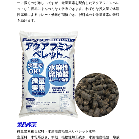
一に撒くのが難しいですが、微量要素を配合したアクアフミンペレ
ットなら容易にまんべんなく散布できます。わずかな投入量で水溶
性腐植によるキレート効果が期待でき、肥料成分や微量要素の吸収
を助けます。
製品概要
微量要素複合肥料・水溶性腐植酸入りペレット肥料
主原料：木質系残さ、籾殻、植物性加工残さ、水溶性腐植酸、熔成